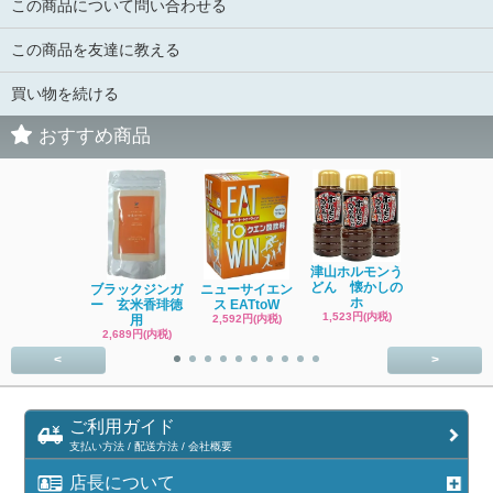
この商品について問い合わせる
この商品を友達に教える
買い物を続ける
おすすめ商品
津山ホルモンう
どん 懐かしの
ブラックジンガ
ニューサイエン
鎌田醤油 う
ホ
ー 玄米香琲徳
ス EATtoW
つゆ[かけ
1,523円(内税)
用
2,592円(内税)
1,300円(内
2,689円(内税)
<
>
ご利用ガイド
支払い方法 / 配送方法 / 会社概要
店長について