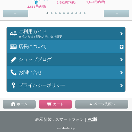
1,523円(内税)
用
2,592円(内税)
1,300円(内
2,689円(内税)
<
>
ご利用ガイド
支払い方法 / 配送方法 / 会社概要
店長について
ショップブログ
お問い合せ
プライバシーポリシー
ホーム
カート
ページ先頭へ
表示切替 : スマートフォン |
PC版
worldselect.jp