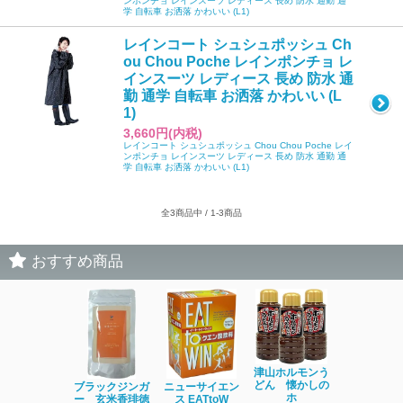
ンポンチョ レインスーツ レディース 長め 防水 通勤 通
学 自転車 お洒落 かわいい (L1)
レインコート シュシュポッシュ Ch
ou Chou Poche レインポンチョ レ
インスーツ レディース 長め 防水 通
勤 通学 自転車 お洒落 かわいい (L
1)
3,660円(内税)
レインコート シュシュポッシュ Chou Chou Poche レイ
ンポンチョ レインスーツ レディース 長め 防水 通勤 通
学 自転車 お洒落 かわいい (L1)
全3商品中 / 1-3商品
おすすめ商品
津山ホルモンう
どん 懐かしの
ブラックジンガ
ニューサイエン
鎌田醤油 う
ホ
ー 玄米香琲徳
ス EATtoW
つゆ[かけ