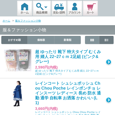
ホーム
>
服＆ファッション小物
服＆ファッション小物
おすすめ順
価格順
新着順
超 ゆったり 靴下 特大タイプ むくみ
用 婦人 22~27ｃｍ 2足組 (ピンク&
グレー)
2,590円(内税)
超 ゆったり 靴下 特大タイプ むくみ用 婦人 22~27ｃｍ
2足組 (ピンク&グレー)
レインコート シュシュポッシュ Ch
ou Chou Poche レインポンチョ レ
インスーツ レディース 長め 防水 通
勤 通学 自転車 お洒落 かわいい (L
1)
3,660円(内税)
レインコート シュシュポッシュ Chou Chou Poche レイ