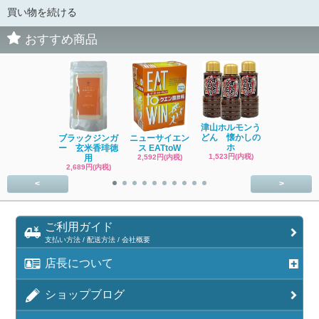
買い物を続ける
おすすめ商品
津山ホルモンう
どん 懐かしの
ブラックジンガ
ニューサイエン
鎌田醤油 う
ホ
ー 玄米香琲徳
ス EATtoW
つゆ[かけ
1,523円(内税)
用
2,592円(内税)
1,300円(内
2,689円(内税)
<
>
ご利用ガイド
支払い方法 / 配送方法 / 会社概要
店長について
ショップブログ