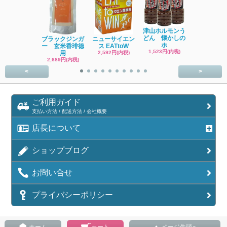
津山ホルモンう
どん 懐かしの
ブラックジンガ
ニューサイエン
鎌田醤油 う
ホ
ー 玄米香琲徳
ス EATtoW
つゆ[かけ
1,523円(内税)
用
2,592円(内税)
1,300円(内
2,689円(内税)
<
>
ご利用ガイド
支払い方法 / 配送方法 / 会社概要
店長について
ショップブログ
お問い合せ
プライバシーポリシー
ホーム
カート
ページ先頭へ