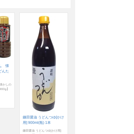
ん 懐
どんた
懐かしの
60g】
鎌田醤油 うどんつゆ[かけ
用] 900ml(瓶) 1本
鎌田醤油 うどんつゆ[かけ用]