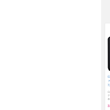
7
山
テ
本
3