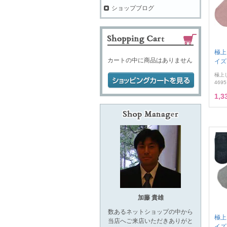
ショップブログ
極上
カートの中に商品はありません
イズ 
極上
4695
1,
加藤 貴雄
数あるネットショップの中から
極上
当店へご来店いただきありがと
イズ