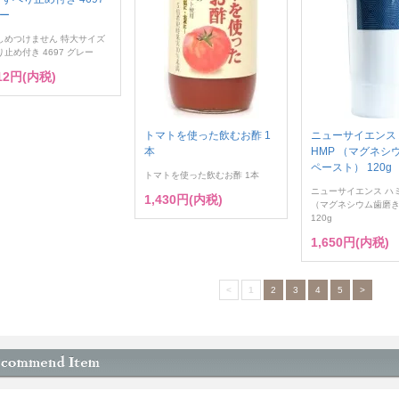
ー
しめつけません 特大サイズ
止め付き 4697 グレー
412円(内税)
トマトを使った飲むお酢 1
ニューサイエンス
本
HMP （マグネシ
ペースト） 120g
トマトを使った飲むお酢 1本
ニューサイエンス ハ
1,430円(内税)
（マグネシウム歯磨
120g
1,650円(内税)
<
1
2
3
4
5
>