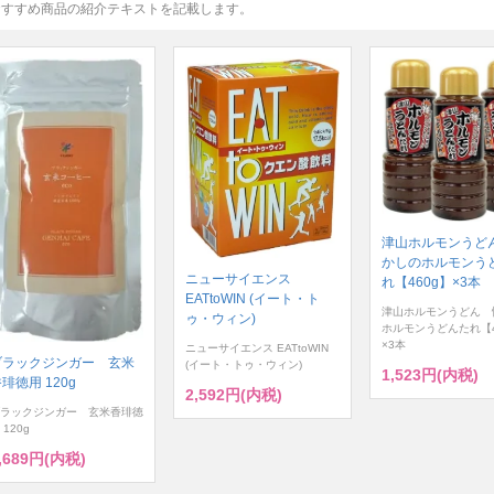
おすすめ商品の紹介テキストを記載します。
津山ホルモンうど
かしのホルモンう
ニューサイエンス
れ【460g】×3本
EATtoWIN (イート・ト
津山ホルモンうどん 
ゥ・ウィン)
ホルモンうどんたれ【4
×3本
ニューサイエンス EATtoWIN
ブラックジンガー 玄米
(イート・トゥ・ウィン)
1,523円(内税)
琲徳用 120g
2,592円(内税)
ラックジンガー 玄米香琲徳
 120g
,689円(内税)