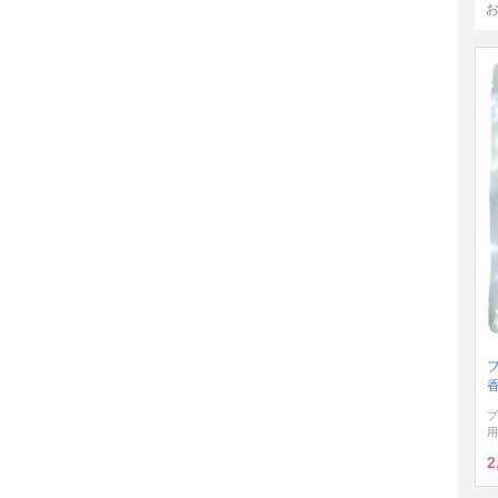
香
ブ
用
2