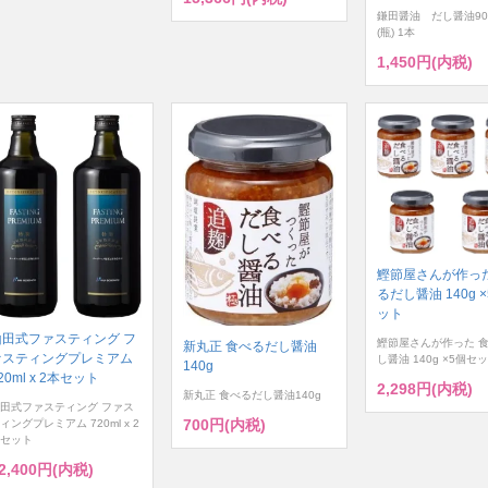
鎌田醤油 だし醤油90
(瓶) 1本
1,450円(内税)
鰹節屋さんが作った
るだし醤油 140g 
ット
山田式ファスティング フ
鰹節屋さんが作った 
新丸正 食べるだし醤油
ァスティングプレミアム
し醤油 140g ×5個セ
140g
20ml x 2本セット
2,298円(内税)
新丸正 食べるだし醤油140g
田式ファスティング ファス
700円(内税)
ィングプレミアム 720ml x 2
セット
2,400円(内税)