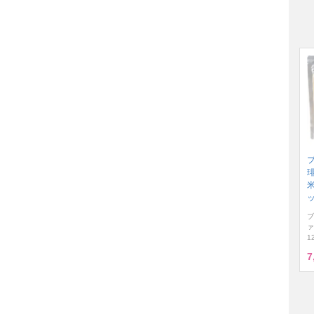
琲
米
ブ
ァ
1
7