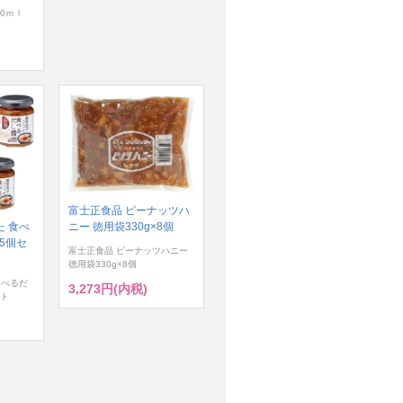
0ｍｌ
富士正食品 ピーナッツハ
ニー 徳用袋330g×8個
 食べ
×5個セ
富士正食品 ピーナッツハニー
徳用袋330g×8個
食べるだ
3,273円(内税)
ット